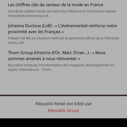
Les chiffres clés du secteur de la mode en France
Une étude inédite menée par Xerfi pour l’Alliance du Commerce mesure
l’empreinte économique et...
Johanna Ducloux (Lidl) : « L’événementiel renforce notre
proximité avec les Français »
Présent cet été sur plusieurs festivals et partenaire officiel de la Plénitude
Arena, Lidl...
Thom Group (Histoire d’Or, Marc Orian…) : « Nous
sommes amenés à nous réinventer »
Nouvelles marques, transformation des magasins, développement du
digital, international… Thom...
Républik Retail est édité par
Républik Group