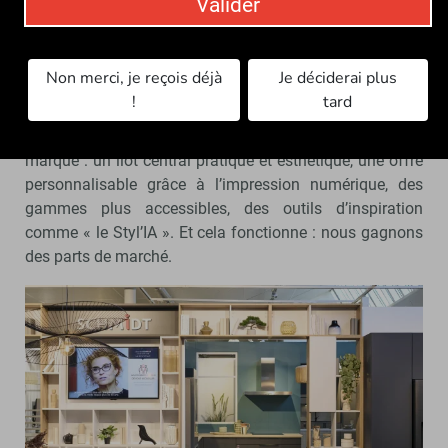
Valider
spécialistes.
C’est un segment très concurrentiel, avec
des enseignes généralistes qui se spécialisent, ou des
spécialistes historiques qui renforcent leur présence.
Non merci, je reçois déjà
Je déciderai plus
Cuisinella est donc sur le terrain le plus bataillé, mais
!
tard
cela nous pousse à innover en permanence. Cette année,
nous avons lancé de nouvelles solutions sur cette
marque : un îlot central pratique et esthétique, une offre
personnalisable grâce à l’impression numérique, des
gammes plus accessibles, des outils d’inspiration
comme « le Styl’IA ». Et cela fonctionne : nous gagnons
des parts de marché.