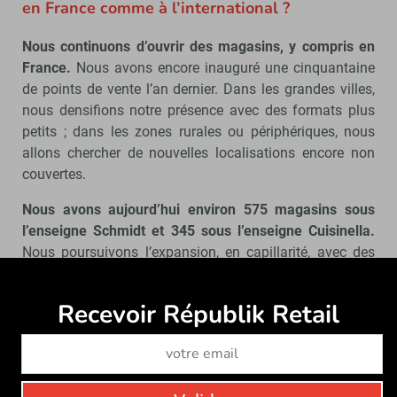
en France comme à l’international ?
Nous continuons d’ouvrir des magasins, y compris en
France.
Nous avons encore inauguré une cinquantaine
de points de vente l’an dernier. Dans les grandes villes,
nous densifions notre présence avec des formats plus
petits ; dans les zones rurales ou périphériques, nous
allons chercher de nouvelles localisations encore non
couvertes.
Nous avons aujourd’hui environ 575 magasins sous
l’enseigne Schmidt et 345 sous l’enseigne Cuisinella.
Nous poursuivons l’expansion, en capillarité, avec des
formats adaptés, notamment ceux de plus petite taille.
Recevoir Républik Retail
Abonne
Justement, comment articulez-vous votre
stratégie multimarques entre Schmidt et
Cuisinella ?
Cuisinella est positionnée sur le cœur du marché des