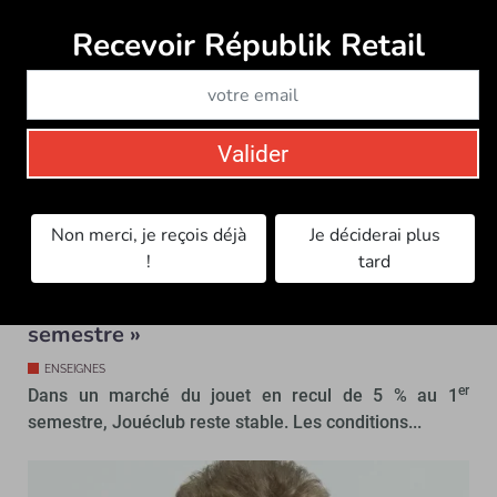
aujourd’hui. Mécaniquement, nous sommes plus larges
Recevoir Républik Retail
Abonne
dans notre diffusion. »
Pour l’enseigne de jouets, il faudra attendra la fin de
l’année pour connaître les résultats et premiers
enseignements de ces différentes opérations.
Valider
À lire aussi…
Non merci, je reçois déjà
Je déciderai plus
!
tard
Jouéclub : « Les conditions climatiques ont
er
pénalisé le secteur du jouet au 1
semestre »
ENSEIGNES
er
Dans un marché du jouet en recul de 5 % au 1
semestre, Jouéclub reste stable. Les conditions...