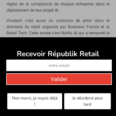
règles de la compliance de chaque entreprise dans le
déploiement de leur projet IA.
Vivatech c’est aussi un concours de pitch dans le
domaine du retail organisé par Business France et la
Retail Tech. Cette année c’est Notify AI qui a remporté le
concours devant 17 autres start-up. Notify AI, c’est une
IA au service du CRM afin d’optimiser les campagnes
Recevoir Républik Retail
Abonne
marketing omnicanales.
Un commerce optimisé par
l’intelligence artificielle avec
Valider
notamment que ce soit pour les
process internes, la
communication ou la relation
Non merci, je reçois déjà
Je déciderai plus
!
tard
client.