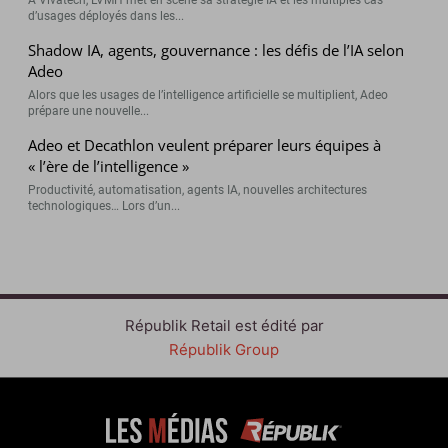
A Vivatech, LVMH met en scène sa stratégie IA et les multiples cas
d’usages déployés dans les...
Shadow IA, agents, gouvernance : les défis de l’IA selon
Adeo
Alors que les usages de l’intelligence artificielle se multiplient, Adeo
prépare une nouvelle...
Adeo et Decathlon veulent préparer leurs équipes à
« l’ère de l’intelligence »
Productivité, automatisation, agents IA, nouvelles architectures
technologiques… Lors d’un...
Républik Retail est édité par
Républik Group