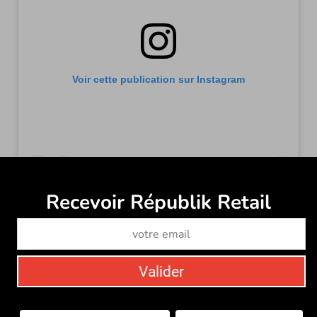
Voir cette publication sur Instagram
Recevoir Républik Retail
Abonne
Une publication partagée par La Saint-Glinglin (@la_saint_glinglin)
Valider