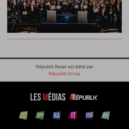
Républik Retail est édité par
Républik Group