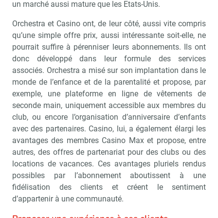
Recevoir Républik Retail
Abonne
un marché aussi mature que les Etats-Unis.
Orchestra et Casino ont, de leur côté, aussi vite compris
qu’une simple offre prix, aussi intéressante soit-elle, ne
pourrait suffire à pérenniser leurs abonnements. Ils ont
Valider
donc développé dans leur formule des services
associés. Orchestra a misé sur son implantation dans le
monde de l’enfance et de la parentalité et propose, par
Non merci, je reçois déjà
Je déciderai plus
exemple, une plateforme en ligne de vêtements de
!
tard
seconde main, uniquement accessible aux membres du
club, ou encore l’organisation d’anniversaire d’enfants
avec des partenaires. Casino, lui, a également élargi les
avantages des membres Casino Max et propose, entre
autres, des offres de partenariat pour des clubs ou des
locations de vacances. Ces avantages pluriels rendus
possibles par l’abonnement aboutissent à une
fidélisation des clients et créent le sentiment
d’appartenir à une communauté.