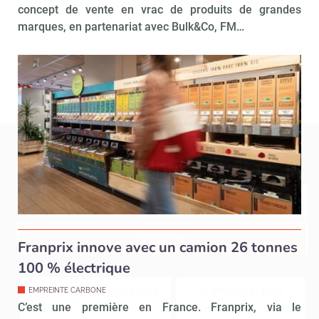
concept de vente en vrac de produits de grandes
marques, en partenariat avec Bulk&Co, FM…
Recevoir Républik Retail
Abonne
Valider
Franprix innove avec un camion 26 tonnes
100 % électrique
Non merci, je reçois déjà
Je déciderai plus
EMPREINTE CARBONE
!
tard
C’est une première en France. Franprix, via le