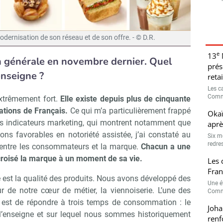
odernisation de son réseau et de son offre. - © D.R.
e
13
on générale en novembre dernier. Quel
prés
enseigne ?
retai
Les c
Comme
xtrêmement fort.
Elle existe depuis plus de cinquante
rations de Français.
Ce qui m’a particulièrement frappé
Okaï
des indicateurs marketing, qui montrent notamment que
aprè
ns favorables en notoriété assistée, j’ai constaté au
Six m
redres
é entre les consommateurs et la marque.
Chacun a une
 croisé la marque à un moment de sa vie.
Les 
Fran
est la qualité des produits. Nous avons développé des
Une é
r de notre cœur de métier, la viennoiserie. L’une des
Comme
 est de répondre à trois temps de consommation : le
Joha
 l’enseigne et sur lequel nous sommes historiquement
renf