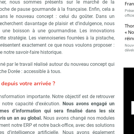
uner, nous sommes présents sur le marché de la
Fran
oche de pause gourmande à la française. Enfin, cela a
Présen
offici
dans le nouveau concept : celui du goûter. Dans un
cherchent davantage de plaisir et d’indulgence, nous
Thom
 une boisson à une gourmandise. Les innovations
« N
tte stratégie. Les viennoiseries fourrées à la pistache,
réin
eprésentent exactement ce que nous voulons proposer :
Nouve
dével
e notre savoir-faire historique.
né par le travail réalisé autour du nouveau concept qui
che Dorée : accessible à tous.
 depuis votre arrivée ?
sformation importante. Notre objectif est de retrouver
r notre capacité d’exécution.
Nous avons engagé un
mes d’information qui sera finalisé dans les six
ris un an au global.
Nous avons changé nos modules
ent notre ERP et notre back-office, avec des solutions
s d’intelligence artificielle. Nous avons également