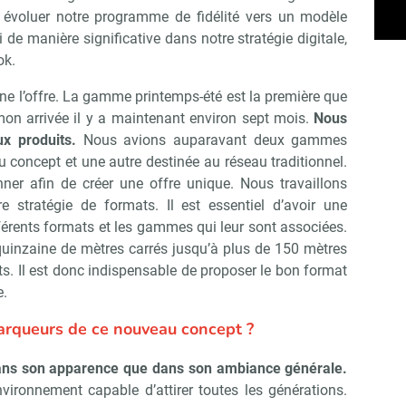
it évoluer notre programme de fidélité vers un modèle
 de manière significative dans notre stratégie digitale,
ok.
ne l’offre. La gamme printemps-été est la première que
 mon arrivée il y a maintenant environ sept mois.
Nous
x produits.
Nous avions auparavant deux gammes
u concept et une autre destinée au réseau traditionnel.
ner afin de créer une offre unique. Nous travaillons
e stratégie de formats. Il est essentiel d’avoir une
fférents formats et les gammes qui leur sont associées.
quinzaine de mètres carrés jusqu’à plus de 150 mètres
ts. Il est donc indispensable de proposer le bon format
e.
arqueurs de ce nouveau concept ?
Abonnez-vous à notre newslet
épublik Retail
dans son apparence que dans son ambiance générale.
ironnement capable d’attirer toutes les générations.