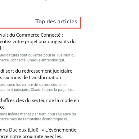
Top des articles
Nuit du Commerce Connecté :
entez votre projet aux dirigeants du
l !
andidatures sont ouvertes pour la 13e Nuit du
rce Connecté. Chaque entreprise qui...
di sort du redressement judiciaire
s six mois de transformation
ois après l’ouverture de sa procédure de
sement judiciaire, Okaïdi tourne la page. Le...
chiffres clés du secteur de la mode en
ce
tude inédite menée par Xerfi pour l’Alliance du
rce mesure l’empreinte économique et...
nna Ducloux (Lidl) : « L’événementiel
orce notre proximité avec les