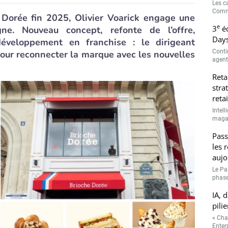
Les c
Comme
e Dorée fin 2025, Olivier Voarick engage une
e
3
éd
gne. Nouveau concept, refonte de l’offre,
Days
t développement en franchise : le dirigeant
Conti
 pour reconnecter la marque avec les nouvelles
agenti
Reta
stra
retai
Intell
magasi
Pass
les 
aujo
Le Pa
phase
IA, 
pilie
« Cha
Enterp