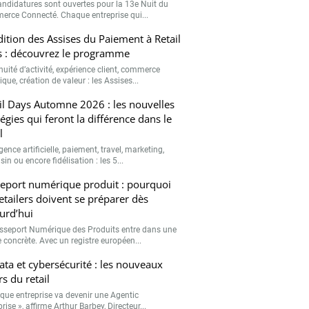
andidatures sont ouvertes pour la 13e Nuit du
rce Connecté. Chaque entreprise qui...
ition des Assises du Paiement à Retail
 : découvrez le programme
nuité d’activité, expérience client, commerce
que, création de valeur : les Assises...
il Days Automne 2026 : les nouvelles
tégies qui feront la différence dans le
l
igence artificielle, paiement, travel, marketing,
n ou encore fidélisation : les 5...
eport numérique produit : pourquoi
retailers doivent se préparer dès
urd’hui
sseport Numérique des Produits entre dans une
 concrète. Avec un registre européen...
data et cybersécurité : les nouveaux
rs du retail
que entreprise va devenir une Agentic
rise », affirme Arthur Barbey, Directeur...