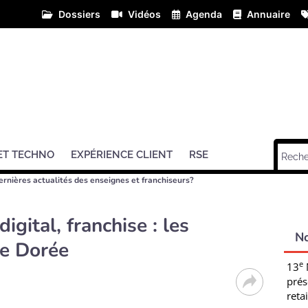
Dossiers
Vidéos
Agenda
Annuaire
ET TECHNO
EXPÉRIENCE CLIENT
RSE
ernières actualités des enseignes et franchiseurs?
gital, franchise : les
N
he Dorée
e
13
prés
retai