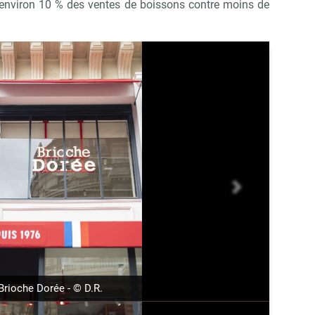
 environ 10 % des ventes de boissons contre moins de
suivant
Brioche Dorée - © D.R.