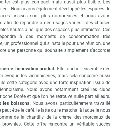
orter est plus compact mais aussi plus lisible. Les
aleur. Nous avons également développé les espaces de
Non merci, je reçois déjà !
Je déciderai plus tard
laces assises sont plus nombreuses et nous avons
ses afin de répondre à des usages variés : des chaises
ables hautes ainsi que des espaces plus intimistes. Ces
e répondre à des moments de consommation très
lle, un professionnel qui s’installe pour une réunion, une
core une personne qui souhaite simplement s’accorder
erne l’innovation produit.
Elle touche l’ensemble des
’ai évoqué les viennoiseries, mais cela concerne aussi
lé cette catégorie avec une forte inspiration issue de
-viennoisierie. Nous avons notamment créé les clubs
ioche Dorée et que l’on ne retrouve nulle part ailleurs.
 les boissons.
Nous avons particulièrement travaillé
eut être le café, le latte ou le matcha, à laquelle nous
 comme de la chantilly, de la crème, des morceaux de
 brownies. Cette offre rencontre un véritable succès