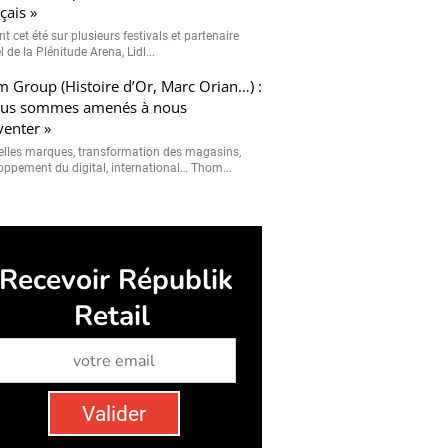
çais »
t cet été sur plusieurs festivals et partenaire
el de la Plénitude Arena, Lidl...
 Group (Histoire d’Or, Marc Orian…) :
ous sommes amenés à nous
venter »
lles marques, transformation des magasins,
oppement du digital, international… Thom...