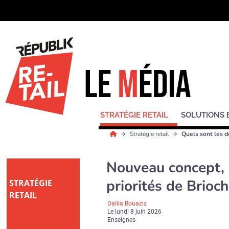
STRATÉGIE RETAIL
SOLUTIONS 
Stratégie retail
Quels sont les d
Nouveau concept, di
priorités de Brioc
STRATÉGIE
RETAIL
Dalila Bouaziz
Le
lundi 8 juin 2026
Enseignes