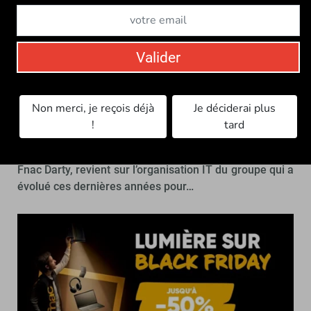
Valider
E-commerce : la méthode de Fnac Darty
Non merci, je reçois déjà
Je déciderai plus
pour absorber le pic du Black Friday
!
tard
DATA
Olivier Theulle, directeur e-commerce et digital de
Fnac Darty, revient sur l’organisation IT du groupe qui a
évolué ces dernières années pour…