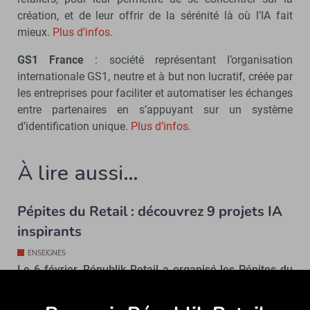
création, et de leur offrir de la sérénité là où l’IA fait
mieux.
Plus d’infos
.
GS1 France
: société représentant l’organisation
internationale GS1, neutre et à but non lucratif, créée par
les entreprises pour faciliter et automatiser les échanges
entre partenaires en s’appuyant sur un système
d’identification unique.
Plus d’infos.
À lire aussi…
Pépites du Retail : découvrez 9 projets IA
inspirants
ENSEIGNES
Le 6 février, Républik Retail a organisé les Pépites du
Retail Spécial IA. Découvrez les 9 projets présentés et
le grand gagnant de la soirée…
Abonne