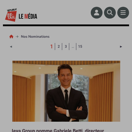
Nos Nominations
(Page courante)
1
Page 
◄
2
3
…
15
►
Ieva Group nomme Gabriele Betti, directeur