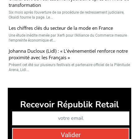
transformation
Six mois après l’ouverture de sa procédure de redressement judiciaire,
Okaïdi tourne la page. Le...
Les chiffres clés du secteur de la mode en France
Une étude inédite menée par Xerfi pour l’Alliance du Commerce mesure
l’empreinte économique et...
Johanna Ducloux (Lidl) : « L’événementiel renforce notre
proximité avec les Français »
Présent cet été sur plusieurs festivals et partenaire officiel de la Plénitude
Arena, Lidl...
Républik Retail est édité par
Républik Group