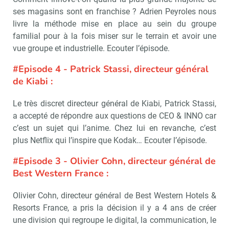
ses magasins sont en franchise ? Adrien Peyroles nous
livre la méthode mise en place au sein du groupe
familial pour à la fois miser sur le terrain et avoir une
vue groupe et industrielle. Ecouter l’épisode.
Recevoir Républik Retail
Abonne
#Episode 4 - Patrick Stassi, directeur général
de Kiabi :
Le très discret directeur général de Kiabi, Patrick Stassi,
Valider
a accepté de répondre aux questions de CEO & INNO car
c’est un sujet qui l’anime. Chez lui en revanche, c’est
plus Netflix qui l’inspire que Kodak… Ecouter l’épisode.
Non merci, je reçois déjà
Je déciderai plus
#Episode 3 - Olivier Cohn, directeur général de
!
tard
Best Western France :
Olivier Cohn, directeur général de Best Western Hotels &
Resorts France, a pris la décision il y a 4 ans de créer
une division qui regroupe le digital, la communication, le