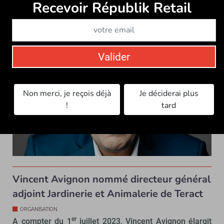
Recevoir Républik Retail
Abonne
ORGANISATION
Guillaume Darrasse, directeur général délégué de
Teract, quitte la société en mars prochain. Il...
Valider
Non merci, je reçois déjà
Je déciderai plus
!
tard
Vincent Avignon nommé directeur général
adjoint Jardinerie et Animalerie de Teract
ORGANISATION
er
A compter du 1
juillet 2023, Vincent Avignon élargit