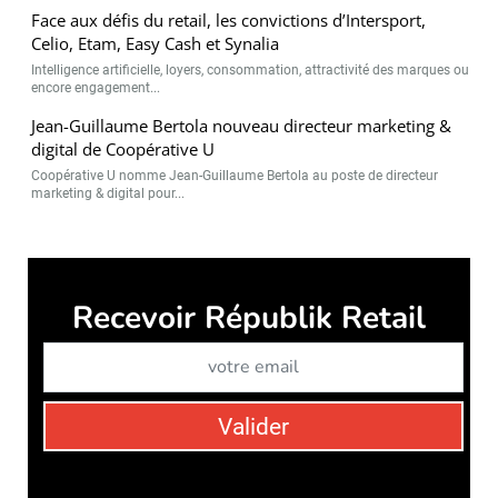
Face aux défis du retail, les convictions d’Intersport,
Celio, Etam, Easy Cash et Synalia
Intelligence artificielle, loyers, consommation, attractivité des marques ou
encore engagement...
Jean-Guillaume Bertola nouveau directeur marketing &
digital de Coopérative U
Coopérative U nomme Jean-Guillaume Bertola au poste de directeur
marketing & digital pour...
Recevoir Républik Retail
Abonne
Valider