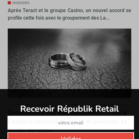
ENSEIGNES
Après Teract et le groupe Casino, un nouvel accord se
profile cette fois avec le groupement des La...
Recevoir Républik Retail
Abonne
Groupement Les Mousquetaires : Thierry
Cotillard reprend du galon et présente sa
feuille de route