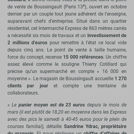
e
de vente de Boussingault (Paris 13
), ouvert en octobre
dernier par un couple tout jeune adhérent de l’enseigne,
auparavant chefs d’entreprise. Situé dans un quartier
résidentiel, cet Intermarché Express de 863 mètres carrés
a nécessité six mois de travaux et un
investissement de
2 millions d’euros
pour remettre à l’état ce local vide
depuis cinq ans. Le point de vente à taille humaine,
force du concept, recense
15 000 références
. Un chiffre
assez élevé comme le souligne Thierry Cotillard qui
précise qu’un supermarché en compte « 16 000 en
moyenne ». Le magasin de Boussingault accueille
1 270
clients par jour
et compte une trentaine de
collaborateurs.
« Le
panier moyen est de 23 euros
depuis le mois de
mars (il est plutôt de 18,20 en moyenne dans les Express
avec des pics le samedi à 40-45 euros pour le plein de
courses familial),
détaille
Sandrine Ydrac, propriétaire
du magasin
.
Et nous réalisons un
chiffre d’affaires de