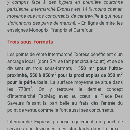
y compris face à des hypers en première couronne
parisienne. Intermarché Express est 14 % moins cher en
moyenne que nos concurrents de centre-ville à qui nous
siphonnons des parts de marché. »
En ligne de mire, les
enseignes Monoprix, Franprix et Carrefour.
Trois sous-formats
Les points de vente Intermarché Express bénéficient d’un
ancrage local (dont 5 % se fait par circuit-court) et se de
2
divisent en trois sous-formats : 5
50 m
pour l’ultra-
2
2
proximité, 550 à 850m
pour la proxi et plus de 850 m
pour le péri-urbain.
La surface moyenne se situe dans
2
les 778m
. On y retrouve le dernier concept
d’Intermarché FabMag avec au cœur la Place Des
Saveurs faisant la part belle au frais dès l’entrée du
point de vente, comme le font aussi ses concurrents.
Intermarché Express propose également un panel de
services qui deviennent des standards dans la proxi :