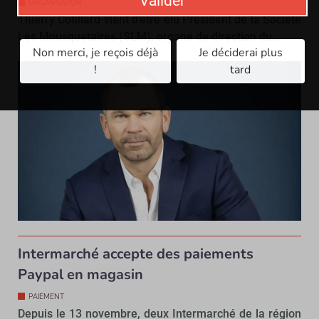
Valider
ORGANISATION
Thierry Cotillard vient d’être élu Président de la Société
Les Mousquetaires (SLM), organe de direction du...
Non merci, je reçois déjà
Je déciderai plus
!
tard
Intermarché accepte des paiements
Paypal en magasin
PAIEMENT
Depuis le 13 novembre, deux Intermarché de la région