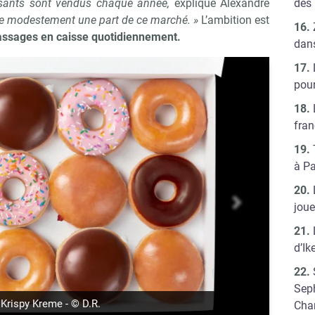
des
issants sont vendus chaque année,
explique Alexandre
e modestement une part de ce marché. »
L’ambition est
assages en caisse quotidiennement.
dans
pour
fra
à Pa
joue
suivant
d’Ik
Seph
Krispy Kreme - © D.R.
Cha