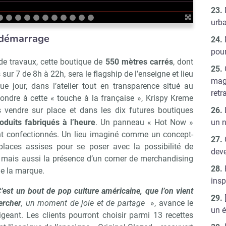
urb
 démarrage
pour
e travaux, cette boutique de
550 mètres carrés
, dont
 sur 7 de 8h à 22h, sera le flagship de l’enseigne et lieu
mag
e jour, dans l’atelier tout en transparence situé au
retr
ondre à cette « touche à la française », Krispy Kreme
 vendre sur place et dans les dix futures boutiques
un 
oduits fabriqués à l’heure
. Un panneau « Hot Now »
ont confectionnés. Un lieu imaginé comme un concept-
laces assises pour se poser avec la possibilité de
deve
ais aussi la présence d’un corner de merchandising
e la marque.
insp
’est un bout de pop culture américaine, que l’on vient
Abonnez-vous à notre newslet
ercher
,
un moment de joie et de partage
», avance le
épublik Retail
un é
rigeant. Les clients pourront choisir parmi 13 recettes