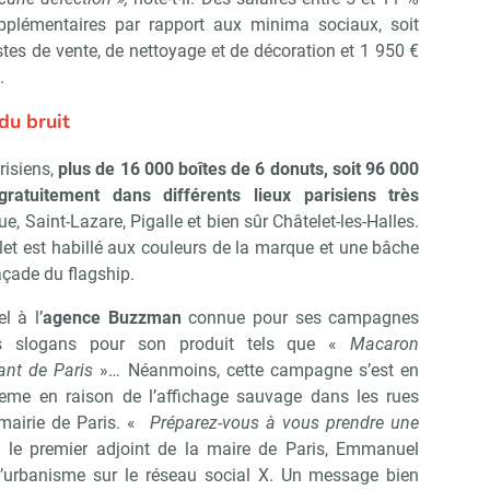
pplémentaires par rapport aux minima sociaux, soit
tes de vente, de nettoyage et de décoration et 1 950 €
.
du bruit
isiens,
plus de 16 000 boîtes de 6 donuts, soit 96 000
gratuitement dans différents lieux parisiens très
e, Saint-Lazare, Pigalle et bien sûr Châtelet-les-Halles.
elet est habillé aux couleurs de la marque et une bâche
açade du flagship.
l à l’
agence Buzzman
connue pour ses campagnes
des slogans pour son produit tels que «
Macaron
ant de Paris
»… Néanmoins, cette campagne s’est en
Kreme en raison de l’affichage sauvage dans les rues
mairie de Paris. «
Préparez-vous à vous prendre une
le premier adjoint de la maire de Paris, Emmanuel
’urbanisme sur le réseau social X. Un message bien