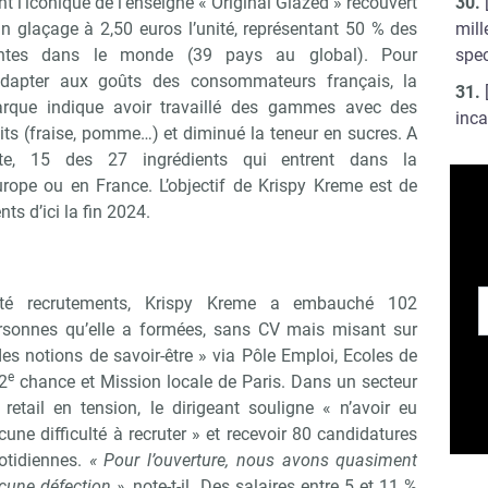
nt l’iconique de l’enseigne « Original Glazed » recouvert
mill
un glaçage à 2,50 euros l’unité, représentant 50 % des
Non merci, je reçois déjà !
Je déciderai plus tard
spec
ntes dans le monde (39 pays au global). Pour
adapter aux goûts des consommateurs français, la
rque indique avoir travaillé des gammes avec des
inca
uits (fraise, pomme…) et diminué la teneur en sucres. A
te, 15 des 27 ingrédients qui entrent dans la
urope ou en France. L’objectif de Krispy Kreme est de
ts d’ici la fin 2024.
té recrutements, Krispy Kreme a embauché 102
rsonnes qu’elle a formées, sans CV mais misant sur
des notions de savoir-être » via Pôle Emploi, Ecoles de
e
 2
chance et Mission locale de Paris. Dans un secteur
 retail en tension, le dirigeant souligne « n’avoir eu
cune difficulté à recruter » et recevoir 80 candidatures
otidiennes.
« Pour l’ouverture, nous avons quasiment
cune défection »,
note-t-il. Des salaires entre 5 et 11 %