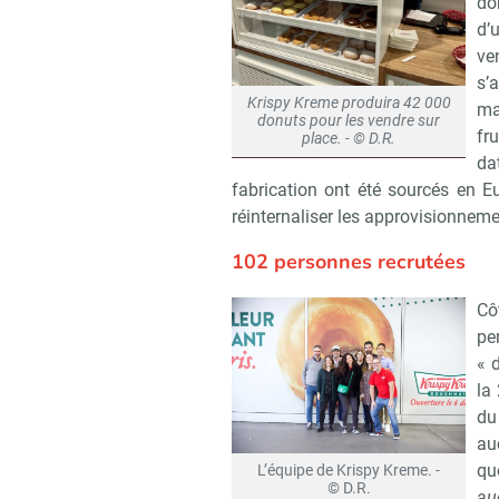
do
d’
ve
s’
Krispy Kreme produira 42 000
ma
donuts pour les vendre sur
fr
place. - © D.R.
da
fabrication ont été sourcés en E
réinternaliser les approvisionnemen
102 personnes recrutées
Cô
pe
« 
la
du
au
qu
L’équipe de Krispy Kreme. -
© D.R.
au