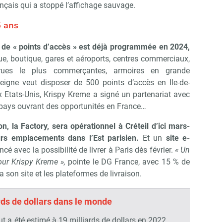
nçais qui a stoppé l’affichage sauvage.
5 ans
s de « points d’accès » est déjà programmée en 2024,
que, boutique, gares et aéroports, centres commerciaux,
rues le plus commerçantes, armoires en grande
nseigne veut disposer de 500 points d’accès en Ile-de-
x Etats-Unis, Krispy Kreme a signé un partenariat avec
pays ouvrant des opportunités en France…
, la Factory, sera opérationnel à Créteil d’ici mars-
urs emplacements dans l’Est parisien.
Et un
site e-
é avec la possibilité de livrer à Paris dès février.
« Un
our Krispy Kreme »,
pointe le DG France, avec 15 % de
 son site et les plateformes de livraison.
rds de dollars dans le monde
 a été estimé à 19 milliards de dollars en 2022