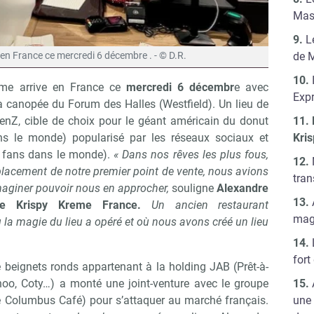
Mas
L
de 
 en France ce mercredi 6 décembre . - © D.R.
me arrive en France ce
mercredi 6 décembr
e avec
Expr
la canopée du Forum des Halles (Westfield). Un lieu de
a GenZ, cible de choix pour le géant américain du donut
Kri
ns le monde) popularisé par les réseaux sociaux et
de fans dans le monde).
« Dans nos rêves les plus fous,
lacement de notre premier point de vente, nous avions
tra
maginer pouvoir nous en approcher,
souligne
Alexandre
de Krispy Kreme France.
Un ancien restaurant
mag
 la magie du lieu a opéré et où nous avons créé un lieu
fort
beignets ronds appartenant à la holding JAB (Prêt-à-
o, Coty…) a monté une joint-venture avec le groupe
une
e Columbus Café) pour s’attaquer au marché français.