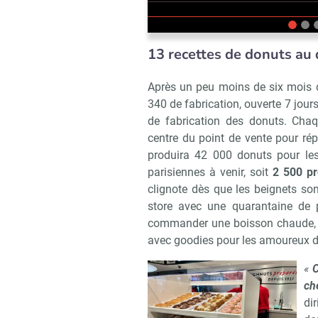
13 recettes de donuts au
Après un peu moins de six mois d
340 de fabrication, ouverte 7 jours
de fabrication des donuts. Chaqu
centre du point de vente pour rép
produira 42 000 donuts pour les
parisiennes à venir, soit
2 500 pr
clignote dès que les beignets s
store avec une quarantaine de p
commander une boisson chaude, m
avec goodies pour les amoureux d
«
C
ch
Recevoir R
di