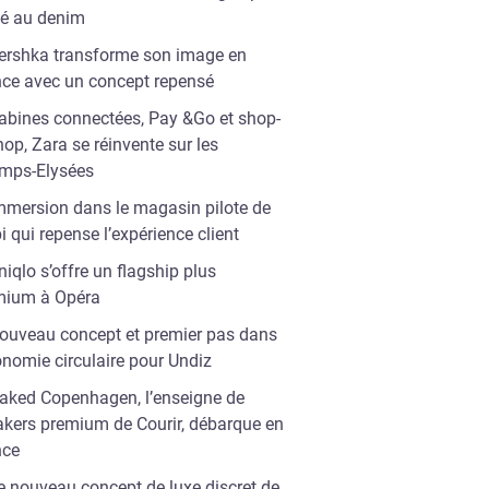
ié au denim
ershka transforme son image en
nce avec un concept repensé
abines connectées, Pay &Go et shop-
hop, Zara se réinvente sur les
mps-Elysées
mmersion dans le magasin pilote de
i qui repense l’expérience client
niqlo s’offre un flagship plus
mium à Opéra
ouveau concept et premier pas dans
onomie circulaire pour Undiz
aked Copenhagen, l’enseigne de
akers premium de Courir, débarque en
nce
e nouveau concept de luxe discret de