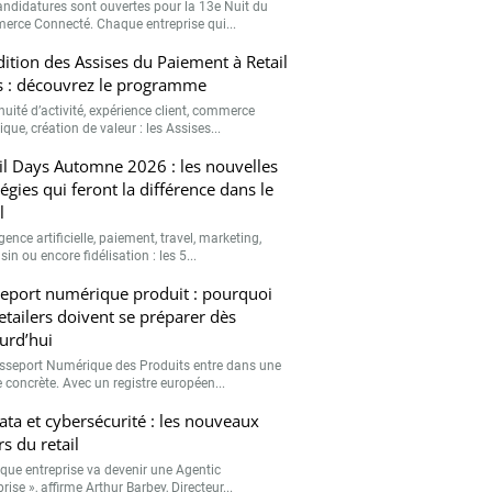
andidatures sont ouvertes pour la 13e Nuit du
rce Connecté. Chaque entreprise qui...
ition des Assises du Paiement à Retail
 : découvrez le programme
nuité d’activité, expérience client, commerce
que, création de valeur : les Assises...
il Days Automne 2026 : les nouvelles
tégies qui feront la différence dans le
l
igence artificielle, paiement, travel, marketing,
n ou encore fidélisation : les 5...
eport numérique produit : pourquoi
retailers doivent se préparer dès
urd’hui
sseport Numérique des Produits entre dans une
 concrète. Avec un registre européen...
data et cybersécurité : les nouveaux
rs du retail
que entreprise va devenir une Agentic
rise », affirme Arthur Barbey, Directeur...