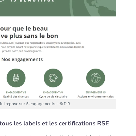
ful repose sur 5 engagements. - © D.R.
Abonnez-vous à notre newslet
us les labels et les certifications RSE
épublik Retail