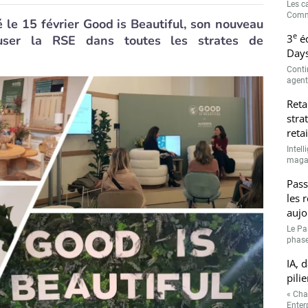
Les c
Comme
le 15 février Good is Beautiful, son nouveau
e
3
éd
user la RSE dans toutes les strates de
Days
Conti
agenti
Reta
stra
retai
Intell
magasi
Pass
les 
aujo
Le Pa
phase
IA, 
pilie
« Cha
Enterp