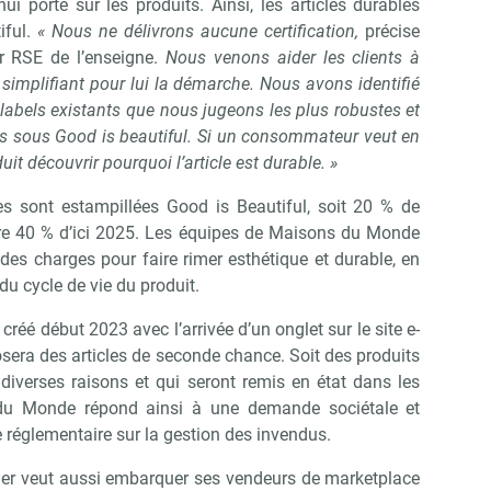
hui porte sur les produits. Ainsi, les articles durables
iful.
« Nous ne délivrons aucune certification,
précise
Non merci, je reçois déjà !
Je déciderai plus tard
ur RSE de l’enseigne.
Nous venons aider les clients à
n simplifiant pour lui la démarche. Nous avons identifié
 labels existants que nous jugeons les plus robustes et
tés sous Good is beautiful. Si un consommateur veut en
duit découvrir pourquoi l’article est durable. »
es sont estampillées Good is Beautiful, soit 20 % de
eindre 40 % d’ici 2025. Les équipes de Maisons du Monde
r des charges pour faire rimer esthétique et durable, en
du cycle de vie du produit.
créé début 2023 avec l’arrivée d’un onglet sur le site e-
era des articles de seconde chance. Soit des produits
diverses raisons et qui seront remis en état dans les
s du Monde répond ainsi à une demande sociétale et
 réglementaire sur la gestion des invendus.
ailer veut aussi embarquer ses vendeurs de marketplace