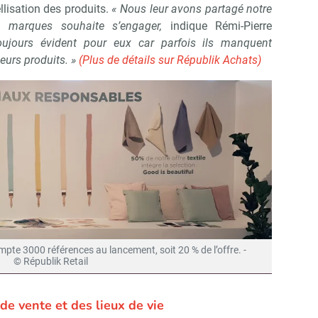
lisation des produits.
« Nous leur avons partagé notre
e marques souhaite s’engager,
indique Rémi-Pierre
oujours évident pour eux car parfois ils manquent
leurs produits. »
(Plus de détails sur Républik Achats)
mpte 3000 références au lancement, soit 20 % de l’offre. -
© Républik Retail
e vente et des lieux de vie