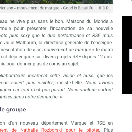
rier son « mouvement de marque » Good is Beautiful. - © D.R.
 beau ne vive plus sans le bon. Maisons du Monde a
ormule pour présenter l’incarnation de sa nouvelle
ots plus sexy que le duo performance et RSE mais
ne Julie Walbaum, la directrice générale de l’enseigne.
a présentation de «
ce mouvement de marque
» le mardi
est déjà engagé sur divers projets RSE depuis 12 ans.
hie pour donner plus de corps au sujet.
laborateurs incarnent cette vision et aussi que les
ons soient plus visibles,
insiste-t-elle.
Nous avions
uer car tout n’est pas parfait. Nous voulons surtout
onnêtes dans notre démarche. »
 le groupe
ation d’un nouveau département Marque et RSE en
ment de Nathalie Rozborski pour le piloter
. Plus