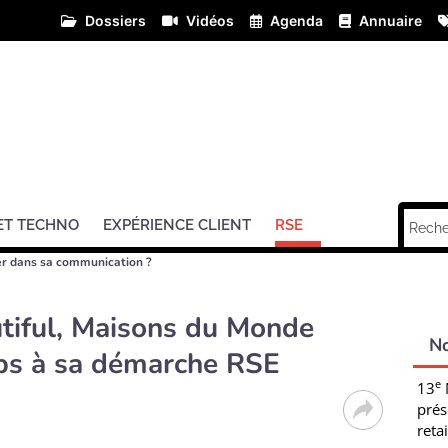
Dossiers
Vidéos
Agenda
Annuaire
ET TECHNO
EXPÉRIENCE CLIENT
RSE
er dans sa communication ?
tiful, Maisons du Monde
N
ps à sa démarche RSE
e
13
prés
retai