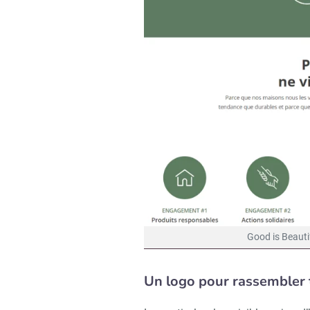
Good is Beauti
Un logo pour rassembler to
Recevoir R