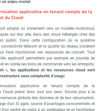
c un enjeu crucial.
nisation applicative en tenant compte de la
Non merci, je reçois déjà !
Je déciderai plus tard
et du Cloud
 ont adopté ou s’orientent vers un modèle multicloud,
tiques sur leur site, dans des cloud hébergés chez des
ud public. Dans cette configuration où le système
a connectivité télécom et la qualité du réseau s’avèrent
ur faire fonctionner ces ressources de concert. Tout
rôle applicatif permettent par exemple en journée de
s et en soirée les bons de commande vers les entrepôts.
ent », les applications et les ressources cloud sont
nfrastructure sans complexité d’usag
e.
rnisation applicative en tenant compte de la
u Cloud prend donc tout son sens. Encore plus à la
vernance globale des données et de leur sécurisation.
age d’un SI agile, source d’avantages concurrentiels et
 d’un centre de coûts à un agrégateur et un facilitateur