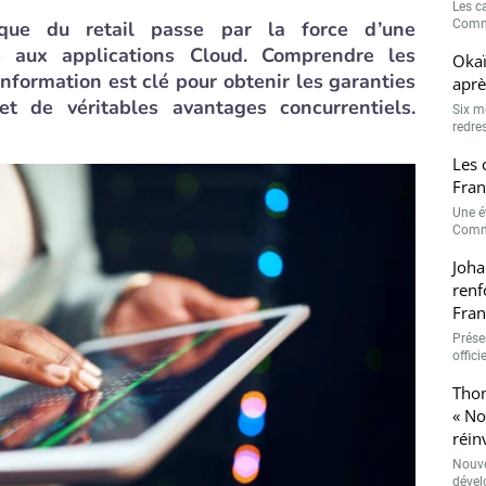
Les c
ique du retail passe par la force d’une
Comme
ce aux applications Cloud. Comprendre les
Okaï
nformation est clé pour obtenir les garanties
aprè
 de véritables avantages concurrentiels.
Six m
redres
Les 
Fran
Une é
Comme
Joha
renf
Fran
Présen
offici
Thom
« N
réin
Nouve
dével