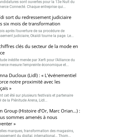
andidatures sont ouvertes pour la 13e Nuit du
rce Connecté. Chaque entreprise qui...
di sort du redressement judiciaire
s six mois de transformation
ois après l’ouverture de sa procédure de
sement judiciaire, Okaïdi tourne la page. Le...
chiffres clés du secteur de la mode en
ce
tude inédite menée par Xerfi pour l’Alliance du
rce mesure l’empreinte économique et...
nna Ducloux (Lidl) : « L’événementiel
orce notre proximité avec les
çais »
t cet été sur plusieurs festivals et partenaire
el de la Plénitude Arena, Lidl...
 Group (Histoire d’Or, Marc Orian…) :
ous sommes amenés à nous
venter »
lles marques, transformation des magasins,
oppement du digital, international… Thom...