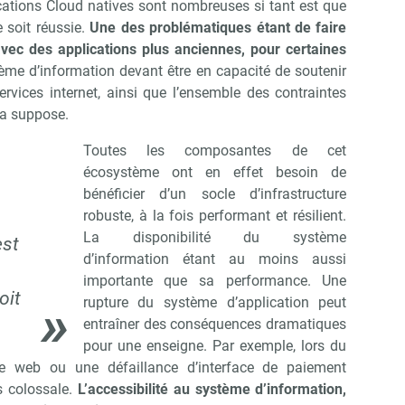
cations Cloud natives sont nombreuses si tant est que
e soit réussie.
Une des problématiques étant de faire
avec des applications plus anciennes, pour certaines
ème d’information devant être en capacité de soutenir
rvices internet, ainsi que l’ensemble des contraintes
ela suppose.
Toutes les composantes de cet
écosystème ont en effet besoin de
bénéficier d’un socle d’infrastructure
robuste, à la fois performant et résilient.
La disponi­bilité du système
est
d’information étant au moins aussi
importante que sa performance. Une
oit
rupture du sys­tème d’application peut
entraîner des conséquences dramatiques
pour une enseigne. Par exemple, lors du
e web ou une défaillance d’interface de paiement
Abonnez-vous à notre newslet
épublik Retail
s colossale.
L’accessibilité au système d’information,