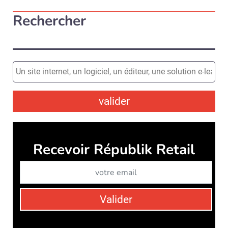
Rechercher
valider
Recevoir Républik Retail
Abonne
Valider