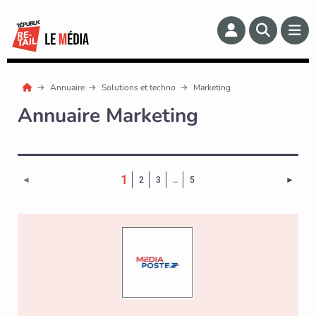
Annuaire
Solutions et techno
Marketing
Annuaire Marketing
(Page courante)
1
Page 
◄
2
3
…
5
►