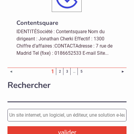
Contentsquare
IDENTITÉSociété : Contentsquare Nom du
dirigeant : Jonathan Cherki Effectif : 1300
Chiffre d’affaires :CONTACTAdresse : 7 rue de
Madrid Tel (fixe) : 0186652533 E-mail Site...
(Page courante)
1
Page 
◄
2
3
…
5
►
Rechercher
valider