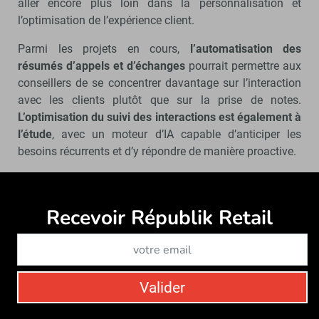
aller encore plus loin dans la personnalisation et
l’optimisation de l’expérience client.
Parmi les projets en cours,
l’automatisation des
résumés d’appels et d’échanges
pourrait permettre aux
conseillers de se concentrer davantage sur l’interaction
avec les clients plutôt que sur la prise de notes.
L’optimisation du suivi des interactions est également à
l’étude
, avec un moteur d’IA capable d’anticiper les
besoins récurrents et d’y répondre de manière proactive.
« Nous suivons de près les avancées dans l’IA
générative et les agents conversationnels intelligents.
Recevoir Républik Retail
Abonne
Mais nous restons pragmatiques : chaque innovation
doit répondre à un besoin réel et améliorer concrètement
l’expérience client »,
pointe Romain Kara.
Valider
Venez échanger avec Romain Kara
lors des Retail Days les 19 & 20 mars