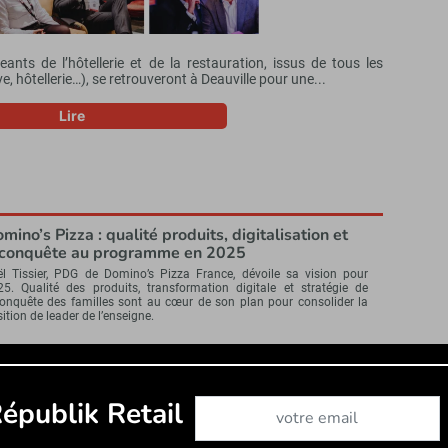
ants de l’hôtellerie et de la restauration, issus de tous les
ive, hôtellerie…), se retrouveront à Deauville pour une...
Lire
mino’s Pizza : qualité produits, digitalisation et
conquête au programme en 2025
ël Tissier, PDG de Domino’s Pizza France, dévoile sa vision pour
25. Qualité des produits, transformation digitale et stratégie de
conquête des familles sont au cœur de son plan pour consolider la
ition de leader de l’enseigne.
anchise, concept, digital… Buffalo Grill en pleine
ynamique
s un marché de la restauration assise en perte de vitesse, Buffalo
Abonnez-vous à notre newslet
épublik Retail
ll accélère sa transformation. Robert Guillet, son directeur général,
taille la stratégie de l’enseigne : expansion de la franchise,
ploiement du concept American Road...