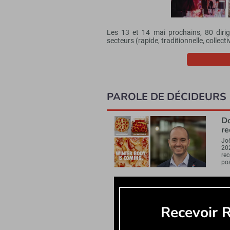
Les 13 et 14 mai prochains, 80 dirige
secteurs (rapide, traditionnelle, collect
PAROLE DE DÉCIDEURS
Do
re
Jo
20
re
pos
Fr
d
Dan
Recevoir R
Gri
dé
dé