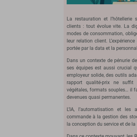
La restauration et l’hôtellerie
clients : tout évolue vite. La d
modes de consommation, oblige l
leur relation client. L’expérien
portée par la data et la personnal
Dans un contexte de pénurie de 
ses équipes est aussi crucial q
employeur solide, des outils adap
rapport qualité-prix ne suff
végétales, formats souples… il f
devenues quasi permanentes.
L’IA, l’automatisation et les
commande à la gestion des stock
la conception du service et de l
Dans ce contexte mouvant, les Re