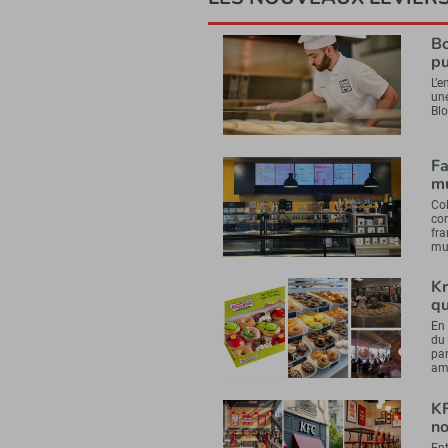
Bo
pu
L’
un
Blo
Fa
mu
Co
co
fra
mu
Kr
qu
En
du 
par
amé
KF
n
En