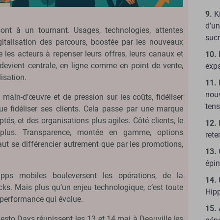
K
d’un
 sont à un tournant. Usages, technologies, attentes
suc
igitalisation des parcours, boostée par les nouveaux
es acteurs à repenser leurs offres, leurs canaux et
ce devient centrale, en ligne comme en point de vente,
exp
isation.
nou
main-d’œuvre et de pression sur les coûts, fidéliser
ten
ue fidéliser ses clients. Cela passe par une marque
tés, et des organisations plus agiles. Côté clients, le
it plus. Transparence, montée en gamme, options
rete
aut se différencier autrement que par les promotions,
épin
 apps mobiles bouleversent les opérations, de la
s. Mais plus qu’un enjeu technologique, c’est toute
Hip
a performance qui évolue.
sto Days réunissent les 13 et 14 mai à Deauville les