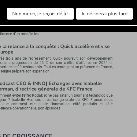
p France : « l’enjeu, c’est de casser l’image
Non merci, je reçois déjà !
Je déciderai plus tard
eillotte du village vacances »
a tête de Cap France, Damien Duval déploie une stratégie ambitieuse
ur moderniser l’image du village vacances. Entre montée en gamme
sonnée, développement territorial et nouveaux services, il réaffirme la
tinence d’un modèle tout...
 la relance à la conquête : Quick accélère et vise
Europe
rès trois ans de redressement, Quick poursuit son développement
ec une progression de 25 % de son chiffre d’affaires en 2024 et
uverture de 30 restaurants. Tout en renforçant sa présence en France,
nseigne prépare son expansion ...
odcast CEO & INNO] Echanges avec Isabelle
rman, directrice générale de KFC France
ment éviter l’effet Kodak et ne pas rater un tournant technologique
jeur ? Isabelle Herman, directrice générale de KFC France, nous
plique comment elle pilote l’innovation, côté produits et côté
ellence opérationnelle. Bon épisode !
S DE CROISSANCE