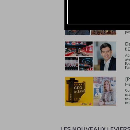
Ca
vi
À l
po
rai
per
De
l’
Ap
av
l’o
l’e
[P
He
Com
ma
ex
exc
LES NOUVEAUX LEVIER