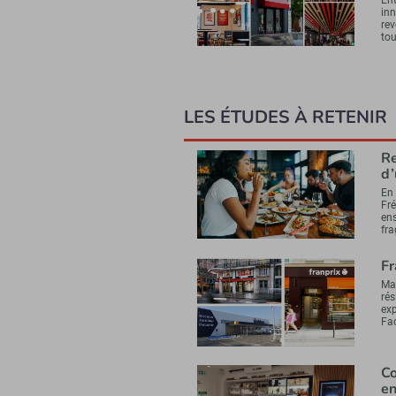
inn
rev
to
LES ÉTUDES À RETENIR
Re
d’
En 
Fré
en
fr
Fr
Ma
rés
exp
Fac
Co
en