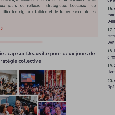
géné
ux jours de réflexion stratégique. L’occasion de
entifier les signaux faibles et de tracer ensemble les
mar
Del
ys
recr
Ber
ie : cap sur Deauville pour deux jours de
dire
tratégie collective
Hert
Opé