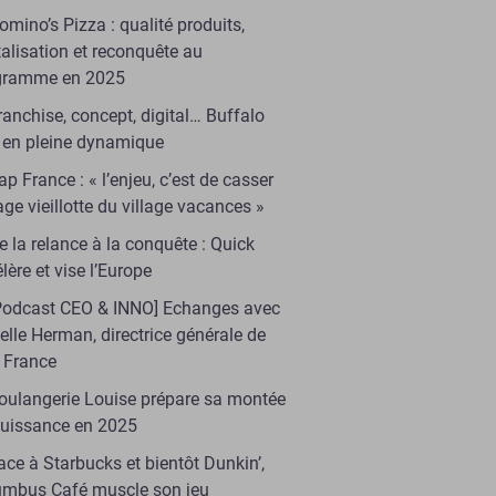
omino’s Pizza : qualité produits,
talisation et reconquête au
gramme en 2025
ranchise, concept, digital… Buffalo
l en pleine dynamique
ap France : « l’enjeu, c’est de casser
age vieillotte du village vacances »
e la relance à la conquête : Quick
lère et vise l’Europe
Podcast CEO & INNO] Echanges avec
elle Herman, directrice générale de
 France
oulangerie Louise prépare sa montée
puissance en 2025
ace à Starbucks et bientôt Dunkin’,
umbus Café muscle son jeu