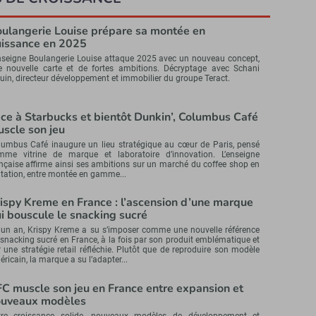
ulangerie Louise prépare sa montée en
issance en 2025
enseigne Boulangerie Louise attaque 2025 avec un nouveau concept,
e nouvelle carte et de fortes ambitions. Décryptage avec Schani
uin, directeur développement et immobilier du groupe Teract.
ce à Starbucks et bientôt Dunkin’, Columbus Café
scle son jeu
lumbus Café inaugure un lieu stratégique au cœur de Paris, pensé
mme vitrine de marque et laboratoire d’innovation. L’enseigne
nçaise affirme ainsi ses ambitions sur un marché du coffee shop en
tation, entre montée en gamme...
ispy Kreme en France : l’ascension d’une marque
i bouscule le snacking sucré
 un an, Krispy Kreme a su s’imposer comme une nouvelle référence
snacking sucré en France, à la fois par son produit emblématique et
 une stratégie retail réfléchie. Plutôt que de reproduire son modèle
ricain, la marque a su l’adapter...
C muscle son jeu en France entre expansion et
ouveaux modèles
tre croissance solide, nouveaux modèles de développement et