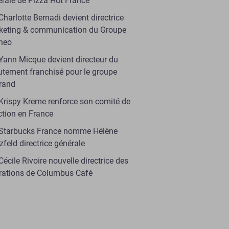
rale de Pizza Hut France
Charlotte Bernadi devient directrice
keting & communication du Groupe
ineo
Yann Micque devient directeur du
utement franchisé pour le groupe
trand
Krispy Kreme renforce son comité de
ction en France
Starbucks France nomme Hélène
zfeld directrice générale
Cécile Rivoire nouvelle directrice des
rations de Columbus Café