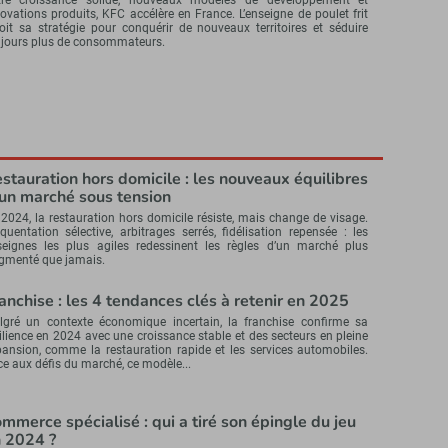
ovations produits, KFC accélère en France. L’enseigne de poulet frit
oit sa stratégie pour conquérir de nouveaux territoires et séduire
ujours plus de consommateurs.
stauration hors domicile : les nouveaux équilibres
un marché sous tension
2024, la restauration hors domicile résiste, mais change de visage.
quentation sélective, arbitrages serrés, fidélisation repensée : les
seignes les plus agiles redessinent les règles d’un marché plus
agmenté que jamais.
anchise : les 4 tendances clés à retenir en 2025
lgré un contexte économique incertain, la franchise confirme sa
ilience en 2024 avec une croissance stable et des secteurs en pleine
ansion, comme la restauration rapide et les services automobiles.
e aux défis du marché, ce modèle...
mmerce spécialisé : qui a tiré son épingle du jeu
 2024 ?