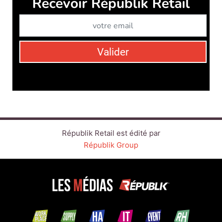
Recevoir Républik Retail
Abonne
Valider
Républik Retail est édité par
Républik Group