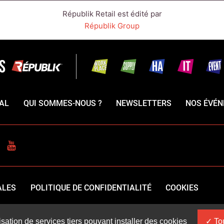
Républik Retail est édité par
Républik Group
AL
QUI SOMMES-NOUS ?
NEWSLETTERS
NOS ÉVÉ
CEBOOK
YOUTUBE
ALES
POLITIQUE DE CONFIDENTIALITÉ
COOKIES
isation de services tiers pouvant installer des cookies
Tou