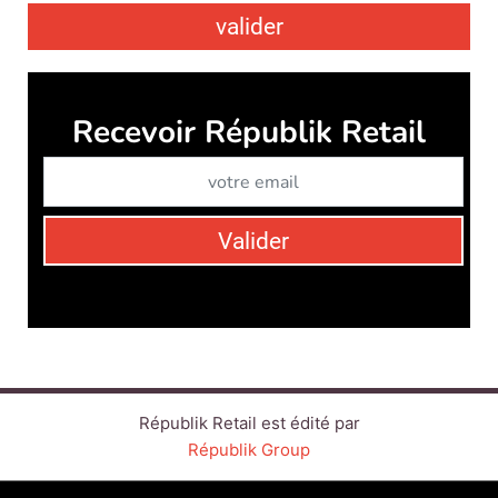
valider
Recevoir Républik Retail
Abonne
Valider
Républik Retail est édité par
Républik Group