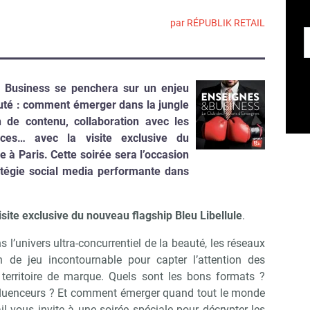
par RÉPUBLIK RETAIL
& Business se penchera sur un enjeu
uté : comment émerger dans la jungle
 de contenu, collaboration avec les
dances… avec la
visite exclusive du
e à Paris.
Cette soirée sera l’occasion
tratégie social media performante dans
isite exclusive du nouveau flagship
Bleu Libellule
.
l’univers ultra-concurrentiel de la beauté, les réseaux
 de jeu incontournable pour capter l’attention des
erritoire de marque. Quels sont les bons formats ?
influenceurs ? Et comment émerger quand tout le monde
il vous invite à une soirée spéciale pour décrypter les