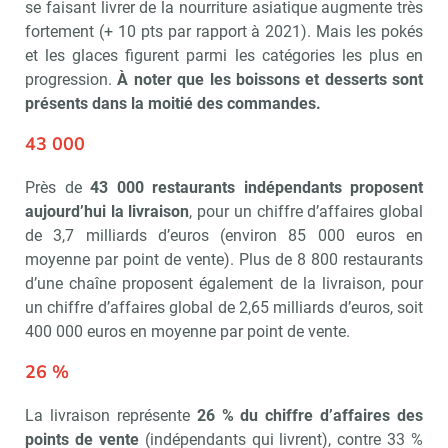
se faisant livrer de la nourriture asiatique augmente très
fortement (+ 10 pts par rapport à 2021). Mais les pokés
et les glaces figurent parmi les catégories les plus en
Recevoir Républik Retail
Abonne
progression.
À noter que les boissons et desserts sont
présents dans la moitié des commandes.
43 000
Valider
Près de
43 000 restaurants indépen­dants proposent
aujourd’hui la livraison
, pour un chiffre d’affaires global
de 3,7 milliards d’euros (environ 85 000 euros en
Non merci, je reçois déjà
Je déciderai plus
moyenne par point de vente). Plus de 8 800 restaurants
!
tard
d’une chaîne proposent également de la livraison, pour
un chiffre d’affaires global de 2,65 milliards d’euros, soit
400 000 euros en moyenne par point de vente.
26 %
La livraison représente
26 % du chiffre d’affaires des
points de vente
(indépendants qui livrent), contre 33 %